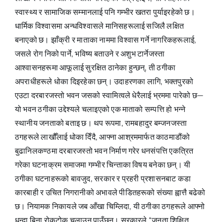
स्वास्थ्य र सामाजिक सम्मानलाई पनि गम्भीर खतरा पुर्याइरहेको छ।
धार्मिक विश्वासमा अन्धविश्वासले मानिसहरूलाई सजिलै लक्षित
बनाएको छ। झाँक्री र माताका नाममा विश्वास गर्ने नागरिकहरूलाई,
जसले रोग निको पार्ने, भविष्य बताउने र अशुभ टार्नेजस्ता
आश्वासनहरूमा आफूलाई सुरक्षित ठानेका हुन्छन्, ती ठगीका
अपराधीहरूले धोका दिइरहेका छन्। उदाहरणका लागि, भक्तपुरको
एउटा दरबारजस्तो भवन जसको स्वामित्वले धेरैलाई भ्रममा पारेको छ—
यो भवन ठगीका उद्देश्यले चलाइएको एक माताको सम्पत्ति हो भन्ने
स्थानीय जनताको बताइ छ। थप रूपमा, रामबहादुर बम्जनजस्ता
ठगहरूले लाखौँलाई धोका दिँदै, आफ्ना आश्रममार्फत काठमाडौंको
बुढानिलकण्ठमा दरबारजस्तो भवन निर्माण गरेर धनसंपत्ति एकत्रित
गरेका घटनाक्रम समाजमा गम्भीर चिन्ताका विषय बनेका छन्। यी
ठगीका घटनाहरूको बावजुद, सरकार र प्रहरी प्रशासनबाट कडा
कारबाही र उचित निगरानीको अभावले पीडितहरूको संख्या ह्वात्तै बढेको
छ। नियामक निकायले जब आँखा चिम्लिदा, यी ठगीका ठगहरूले आफ्नो
धन्दा बिना रोकटोक चलाउन पाउँछन्। सरकारले “जनता शिक्षित