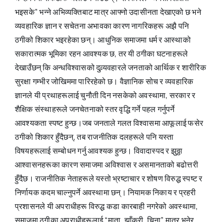
भइसके” भन्ने अभिव्यक्तिबाट मात्र आफ्नो उदासीनता देखाएको छ भने
व्यवहारिक ज्ञान र सचेतना अभावका कारण नागरिकहरू अझै पनि
ठगीको शिकार भइरहेका छन्। आधुनिक समाजमा धर्म र आस्थाको
सकारात्मक भूमिका रहन आवश्यक छ, तर यी ठगीका घटनाहरूले
देखाउँछन् कि अन्धविश्वासको दुव्र्यवहारले जनताको आर्थिक र शारीरिक
सुरक्षा गम्भीर जोखिममा पारिरहेको छ। वैज्ञानिक सोच र व्यवहारिक
ज्ञानले यी प्रथाहरूलाई चुनौती दिन नसकेको अवस्थामा, सरकार र
शैक्षिक संस्थाहरूले जनचेतनाको स्तर वृद्धि गर्ने पहल गर्नुपर्ने
आवश्यकता स्पष्ट हुन्छ।जब जनताले गलत विश्वासमा आफूलाई फसेर
ठगीको शिकार हुँदैछन्, तब राजनीतिक दलहरूले पनि यस्ता
विषयहरूलाई सम्बोधन गर्नु आवश्यक हुन्छ। विवादास्पद र झुठ्ठा
आश्वासनहरूका कारण समाजमा अविश्वास र असमानताको बढोत्तरी
हुँदैछ। राजनीतिक नेताहरूले यस्तो भ्रष्टाचार र शोषण विरुद्ध स्पष्ट र
निर्णायक कदम चाल्नुपर्ने अवस्थामा छन्। नियामक निकाय र प्रहरी
प्रशासनले यी अपराधीहरू विरुद्ध कडा कारबाही नगरेको अवस्थामा,
समाजमा ठगीका अपराधीहरूलाई “माता, झाँक्री, चिना” मात्र भनेर