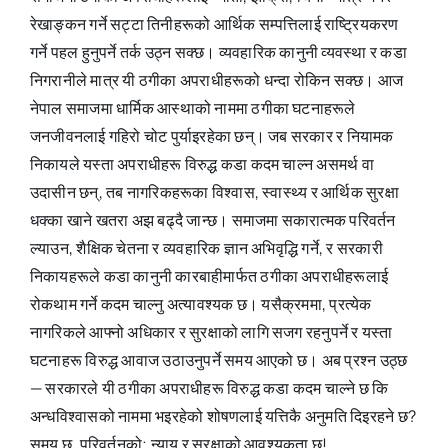
रेखाङ्कन गर्ने सट्टा तिनीहरूको आर्थिक सम्पत्तिलाई राष्ट्रियकरण
गर्ने पहल हुनुपर्ने तर्क उठ्न सक्छ। व्यवहारिक कानुनी व्यवस्था र कडा
निगरानीले मात्र यी ठगीका अपराधीहरूको धन्दा रोकिन सक्छ। आज
नेपाल समाजमा धार्मिक आस्थाको नाममा ठगीका घटनाहरूले
जनजीवनलाई गहिरो चोट पुर्याइरहेका छन्। जब सरकार र नियामक
निकायले यस्ता अपराधीहरू विरुद्ध कडा कदम चाल्न असमर्थ वा
उदासीन छन्, तब नागरिकहरूका विश्वास, स्वास्थ्य र आर्थिक सुरक्षा
धक्का खाने खतरा अझ बढ्दै जान्छ। समाजमा सकारात्मक परिवर्तन
ल्याउन, शैक्षिक चेतना र व्यवहारिक ज्ञान अभिवृद्धि गर्ने, र सरकारी
निकायहरूले कडा कानुनी कारबाहीमार्फत ठगीका अपराधीहरूलाई
रोकथाम गर्ने कदम चाल्नु अत्यावश्यक छ। यसैक्रममा, प्रत्येक
नागरिकले आफ्नो अधिकार र सुरक्षाको लागि सजग रहनुपर्ने र यस्ता
घटनाहरू विरुद्ध आवाज उठाउनुपर्ने समय आएको छ। अब प्रश्न उठ्छ
— सरकारले यी ठगीका अपराधीहरू विरुद्ध कडा कदम चाल्ने छ कि
अन्धविश्वासको नाममा भइरहेको शोषणलाई यत्तिकै अनुमति दिइरहने छ?
समय छ, परिवर्तनको; न्याय र सुरक्षाको आवश्यकता छ!