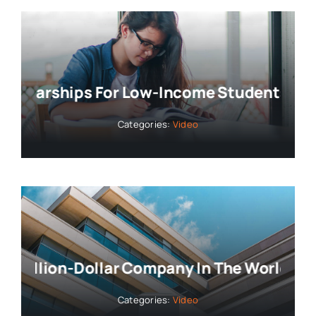
larships For Low-Income Students
Colleg
Categories:
Video
llion-Dollar Company In The World
Amazon
Categories:
Video